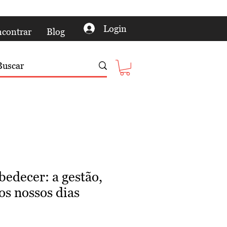
Login
contrar
Blog
bedecer: a gestão,
os nossos dias
ço