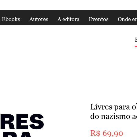
Ebooks
Autores
A editora
Eventos
Onde en
Livres para o
do nazismo a
Pre
R$ 69,90