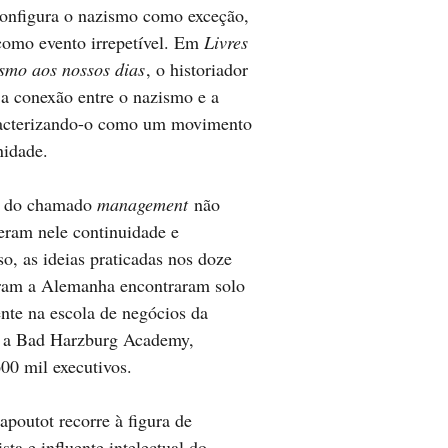
o configura o nazismo como exceção,
recrutado nesta institui
como evento irrepetível. Em
Livres
ismo aos nossos dias
, o historiador
 a conexão entre o nazismo e a
aracterizando-o como um movimento
nidade.
ns do chamado
management
não
veram nele continuidade e
o, as ideias praticadas nos doze
aram a Alemanha encontraram solo
ente na escola de negócios da
, a Bad Harzburg Academy,
00 mil executivos.
apoutot recorre à figura de
ta e influente intelectual do