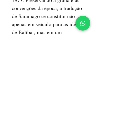
1977. Preservando a grafia e as
convenções da época, a tradução
de Saramago se constitui não
apenas em veículo para as ideias
de Balibar, mas em um
documento histórico em si.
“[...] o poder de Estado é
sempre o poder político duma só
classe, que o detém como classe
dominante na sociedade. É o que
Marx e Lénine exprimem antes
de tudo ao dizer que todo o
poder de Estado é uma ‘ditadura
de classe’. A democracia
burguesa é uma ditadura de
classe (a ditadura da burguesia),